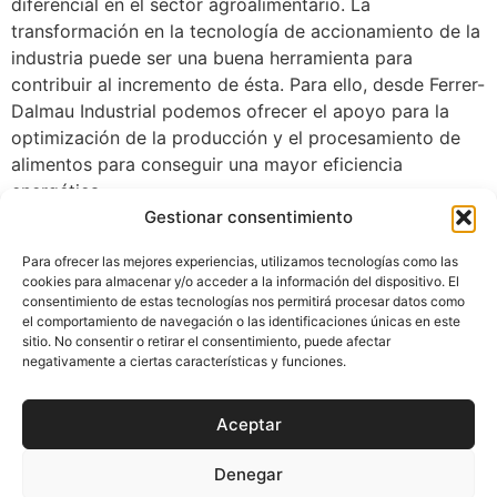
diferencial en el sector agroalimentario. La
transformación en la tecnología de accionamiento de la
industria puede ser una buena herramienta para
contribuir al incremento de ésta. Para ello, desde Ferrer-
Dalmau Industrial podemos ofrecer el apoyo para la
optimización de la producción y el procesamiento de
alimentos para conseguir una mayor eficiencia
energética.
Gestionar consentimiento
Nueva empresa
Para ofrecer las mejores experiencias, utilizamos tecnologías como las
representada para Ferrer-
cookies para almacenar y/o acceder a la información del dispositivo. El
consentimiento de estas tecnologías nos permitirá procesar datos como
Dalmau Industrial
el comportamiento de navegación o las identificaciones únicas en este
sitio. No consentir o retirar el consentimiento, puede afectar
negativamente a ciertas características y funciones.
STARK, empresa internacional de motores eléctricos
industriales de alta calidad para sistemas de
Aceptar
accionamiento fiables de larga duración, apuesta por
Ferrer-Dalmau Country Managers para diseñar su
Denegar
estrategia de implantación en España.