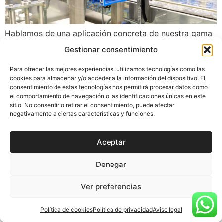
Hablamos de una aplicación concreta de nuestra gama
de encoder Mig de Bege, en este caso lo hacemos a
Gestionar consentimiento
través de Ifamensa, nuestro cliente fabricante y
suministrador de líneas completas de embotellado y
Para ofrecer las mejores experiencias, utilizamos tecnologías como las
cookies para almacenar y/o acceder a la información del dispositivo. El
envasado. Lee el post completo en el link.
consentimiento de estas tecnologías nos permitirá procesar datos como
el comportamiento de navegación o las identificaciones únicas en este
sitio. No consentir o retirar el consentimiento, puede afectar
negativamente a ciertas características y funciones.
Aceptar
Denegar
Ver preferencias
Política de cookies
Política de privacidad
Aviso legal