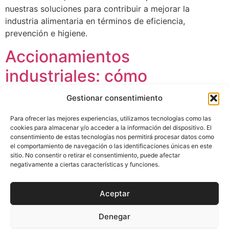
nuestras soluciones para contribuir a mejorar la
industria alimentaria en términos de eficiencia,
prevención e higiene.
Accionamientos
industriales: cómo
contribuyen a mejorar la
Gestionar consentimiento
sostenibilidad
Para ofrecer las mejores experiencias, utilizamos tecnologías como las
cookies para almacenar y/o acceder a la información del dispositivo. El
consentimiento de estas tecnologías nos permitirá procesar datos como
el comportamiento de navegación o las identificaciones únicas en este
sitio. No consentir o retirar el consentimiento, puede afectar
negativamente a ciertas características y funciones.
Mejorando la eficiencia energética de tus
Aceptar
accionamientos industriales consigues mejorar en
términos de sostenibilidad. Sigue los diferentes
Denegar
consejos que te proponemos y reduce tu consumo de