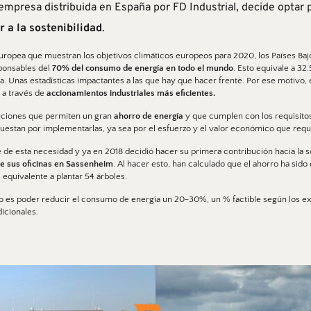
 empresa distribuida en España por FD Industrial, decide optar p
r a la sostenibilidad
. 
 Europea que muestran los objetivos climáticos europeos para 2020, los Países Bajo
ponsables del 
70% del consumo de energía en todo el mundo
. Esto equivale a 32
. Unas estadísticas impactantes a las que hay que hacer frente. Por ese motivo, e
 a través de 
accionamientos industriales más eficientes. 
uciones que permiten un gran 
ahorro de energía 
y que cumplen con los requisitos 
estan por implementarlas, ya sea por el esfuerzo y el valor económico que requi
 de esta necesidad y ya en 2018 decidió hacer su primera contribución hacia la s
de sus oficinas en Sassenheim
. Al hacer esto, han calculado que el ahorro ha sid
equivalente a plantar 54 árboles. 
azo es poder reducir el consumo de energía un 20-30%, un % factible según los exp
icionales. 