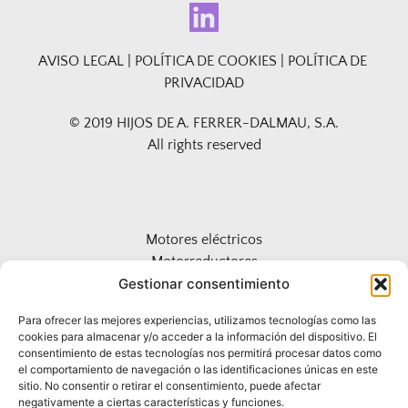
AVISO LEGAL
 | 
POLÍTICA DE COOKIES
 | 
POLÍTICA DE 
PRIVACIDAD
© 2019 HIJOS DE A. FERRER-DALMAU, S.A.
All rights reserved
Motores eléctricos
Motorreductores
Gestionar consentimiento
Actuadores hidráulicos 
Encoders
Para ofrecer las mejores experiencias, utilizamos tecnologías como las
Variadores de Frecuencia
cookies para almacenar y/o acceder a la información del dispositivo. El
Acoplamientos
consentimiento de estas tecnologías nos permitirá procesar datos como
el comportamiento de navegación o las identificaciones únicas en este
Limitadores de par
sitio. No consentir o retirar el consentimiento, puede afectar
Pirómetros
negativamente a ciertas características y funciones.