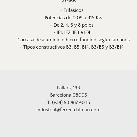
STARK
Trifásicos
Potencias de 0,09 a 315 Kw
De 2, 4, 6 y 8 polos
IE1, IE2, IE3 e IE4
Carcasa de aluminio o hierro fundido según tamaños
Tipos constructivos B3, B5, B14, B3/B5 y B3/B14
Pallars, 193
Barcelona 08005
T. (+34) 93 487 40 15
industrial@ferrer-dalmau.com