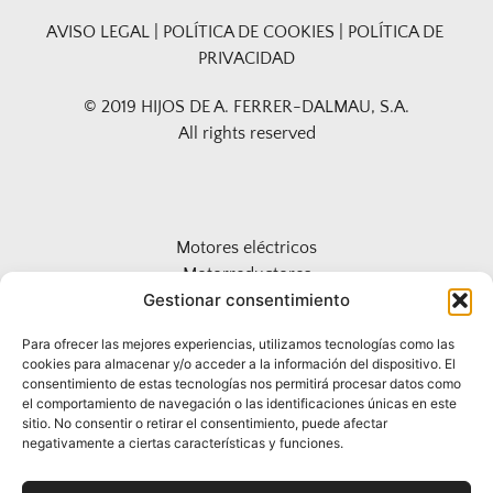
AVISO LEGAL
 | 
POLÍTICA DE COOKIES
 | 
POLÍTICA DE 
PRIVACIDAD
© 2019 HIJOS DE A. FERRER-DALMAU, S.A.
All rights reserved
Motores eléctricos
Motorreductores
Gestionar consentimiento
Actuadores hidráulicos 
Encoders
Para ofrecer las mejores experiencias, utilizamos tecnologías como las
Variadores de Frecuencia
cookies para almacenar y/o acceder a la información del dispositivo. El
Acoplamientos
consentimiento de estas tecnologías nos permitirá procesar datos como
el comportamiento de navegación o las identificaciones únicas en este
Limitadores de par
sitio. No consentir o retirar el consentimiento, puede afectar
Pirómetros
negativamente a ciertas características y funciones.
Desengrasante Industrial