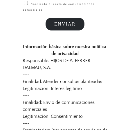
C
Consiento el envío de comunicaciones
H
comerciales
E
C
ENVIAR
K
B
O
X
E
Información básica sobre nuestra política 
S
de privacidad
Responsable: HIJOS DE A. FERRER-
DALMAU, S.A.
---
Finalidad: Atender consultas planteadas
Legitimación: Interés legítimo
---
Finalidad: Envío de comunicaciones 
comerciales
Legitimación: Consentimiento
---