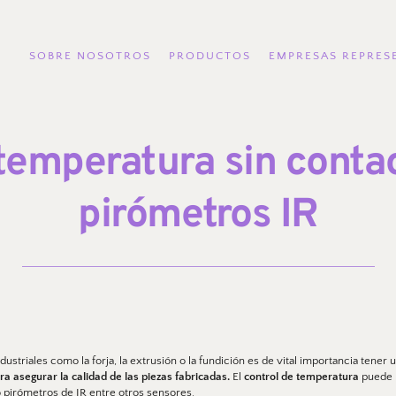
SOBRE NOSOTROS
PRODUCTOS
EMPRESAS REPRES
temperatura sin conta
pirómetros IR
triales como la forja, la extrusión o la fundición es de vital importancia tener u
a asegurar la calidad de las piezas fabricadas.
 El 
control de temperatura
 puede 
o pirómetros de IR entre otros sensores. 