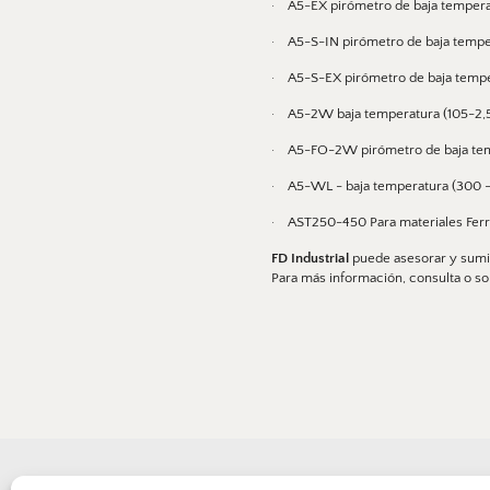
·    A5-EX pirómetro de baja tempera
·    A5-S-IN pirómetro de baja tem
·    A5-S-EX pirómetro de baja temp
·    A5-2W baja temperatura (105-2,
·    A5-FO-2W pirómetro de baja tem
·    A5-WL - baja temperatura (300 -
·    AST250-450 Para materiales Fer
FD Industrial
puede asesorar y sumin
Para más información, consulta o sol