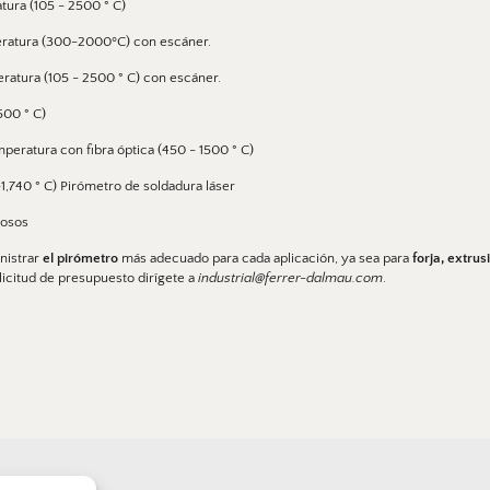
tura (105 - 2500 ° C)
peratura (300-2000ºC) con escáner.
eratura (105 - 2500 ° C) con escáner.
500 ° C) 
peratura con fibra óptica (450 - 1500 ° C)
1,740 ° C) Pirómetro de soldadura láser
rosos 
istrar 
el pirómetro
 más adecuado para cada aplicación, ya sea para 
forja, extru
icitud de presupuesto dirígete a 
industrial@ferrer-dalmau.com
. 