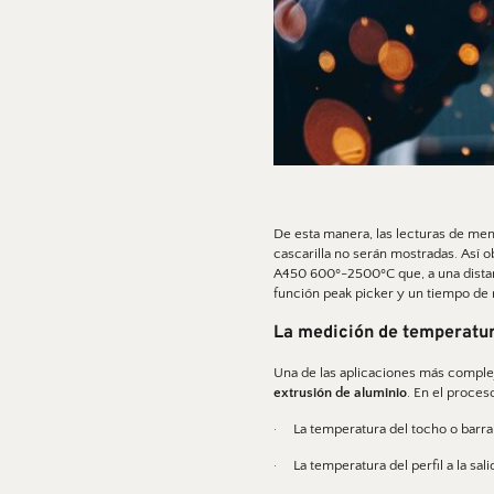
De esta manera, las lecturas de men
cascarilla no serán mostradas. Así o
A450 600º-2500ºC que, a una distanc
función peak picker y un tiempo de 
La medición de temperatura
extrusión de aluminio
. En el proces
·     La temperatura del tocho o barr
·     La temperatura del perfil a la sal