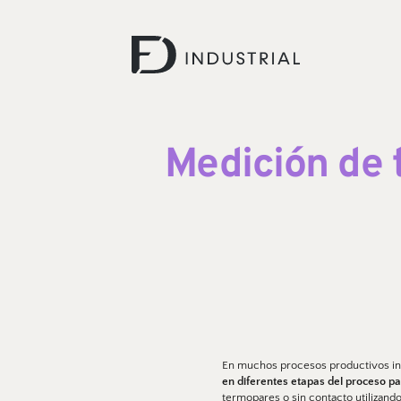
Medición de 
En muchos procesos productivos indus
en diferentes etapas del proceso par
termopares o sin contacto utilizand