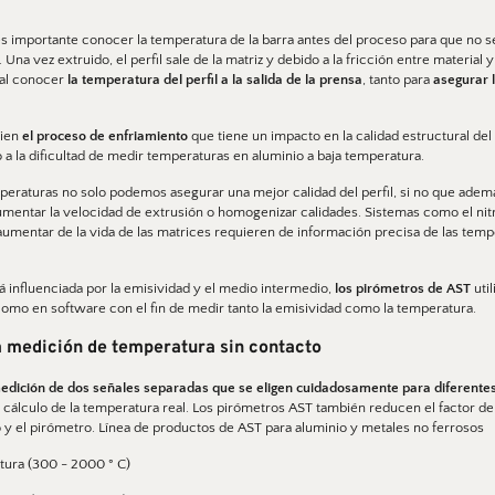
 es importante conocer la temperatura de la barra antes del proceso para que no s
 Una vez extruido, el perfil sale de la matriz y debido a la fricción entre material y
al conocer 
la temperatura del perfil a la salida de la prensa
, tanto para
 asegurar 
ien 
el proceso de enfriamiento 
que tiene un impacto en la calidad estructural del p
a la dificultad de medir temperaturas en aluminio a baja temperatura. 
mperaturas no solo podemos asegurar una mejor calidad del perfil, si no que ad
mentar la velocidad de extrusión o homogenizar calidades. Sistemas como el nitróg
umentar de la vida de las matrices requieren de información precisa de las temper
tá influenciada por la emisividad y el medio intermedio, 
los pirómetros de AST
 uti
mo en software con el fin de medir tanto la emisividad como la temperatura. 
a medición de temperatura sin contacto 
edición de dos señales separadas que se eligen cuidadosamente para diferentes
 cálculo de la temperatura real. Los pirómetros AST también reducen el factor de i
to y el pirómetro. Línea de productos de AST para aluminio y metales no ferrosos
atura (300 - 2000 ° C)