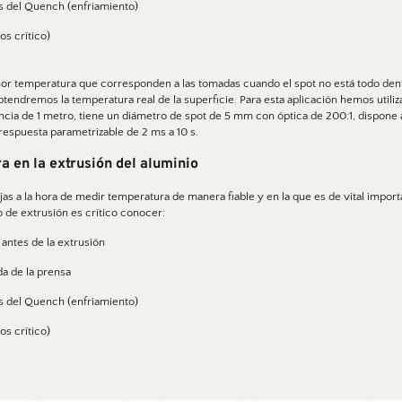
ués del Quench (enfriamiento)
os crítico) 
or temperatura que corresponden a las tomadas cuando el spot no está todo dentr
btendremos la temperatura real de la superficie. Para esta aplicación hemos utiliz
ia de 1 metro, tiene un diámetro de spot de 5 mm con óptica de 200:1, dispone a
respuesta parametrizable de 2 ms a 10 s. 
 en la extrusión del aluminio 
o de extrusión es crítico conocer: 
a antes de la extrusión
ida de la prensa
ués del Quench (enfriamiento)
os crítico) 