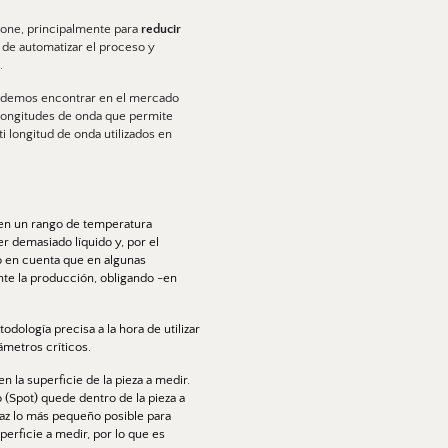
pone, principalmente para
 reducir 
de automatizar el proceso y 
. 
podemos encontrar en el mercado 
longitudes de onda que permite 
 longitud de onda utilizados en 
 en un rango de temperatura 
r demasiado líquido y, por el 
do en cuenta que en algunas 
nte la producción, obligando -en 
dología precisa a la hora de utilizar 
ámetros críticos.
en la superficie de la pieza a medir. 
(Spot) quede dentro de la pieza a 
haz lo más pequeño posible para 
erficie a medir, por lo que es 