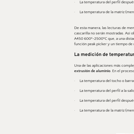
·     La temperatura del perfil desp
·     La temperatura de la matriz (men
De esta manera, las lecturas de men
cascarilla no serán mostradas. Así o
A450 600º-2500ºC que, a una distanc
función peak picker y un tiempo de 
La medición de temperatura
extrusión de aluminio
. En el proces
·     La temperatura del tocho o barr
·     La temperatura del perfil a la sal
·     La temperatura del perfil desp
·     La temperatura de la matriz (men