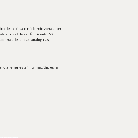
o de la pieza o midiendo zonas con 
ado el modelo del fabricante AST 
demás de salidas analógicas, 
Una de las aplicaciones más complejas a la hora de medir temperatura de manera fiable y en la que es de vital importancia tener esta información, es la 