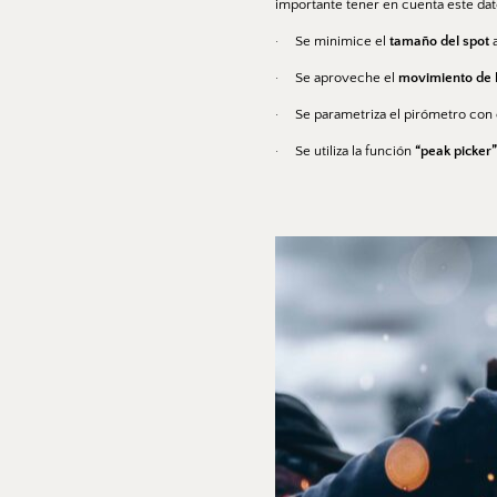
importante tener en cuenta este da
·     Se minimice el 
tamaño del spot 
·     Se aproveche el 
movimiento de l
·     Se parametriza el pirómetro con 
·     Se utiliza la función 
“peak picker”