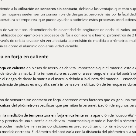
tiende a la 
utilización de sensores sin contacto
, debido a las ventajas que esto su
 termopares suelen ser un consumible de desgaste, pero además por la facilidad 
peratura a tiempo real que puede ayudar a optimizar estos procesos productivos
 de varios tipos, dependiendo de la cantidad de longitudes de onda utilizados, 
 utilizados por ejemplo en procesos de forja con acero o hierro, pirómetros de 2 
vés de cristal o vapor sin ver afectada la precisión de medida o pirómetros multi
iales como el aluminio con emisividad variable. 
 en forja en caliente 
orja en caliente 
en piezas de acero, es de vital importancia que el material esté a
dentro de la matriz. Si la temperatura es superior a ese rango el material podría se
e el riesgo de dañar la matriz o el martillo debido a la dureza del material. Tenien
cadencia de piezas es muy alta, sería impensable la utilización de termopares dura
.
ción de sensores sin contacto en forja, aparecen otros factores que exigen una meto
écnicas del pirómetro
 específicas que permitan la parametrización de algunos par
n 
la medición de temperatura en forja en caliente
 es la aparición de “
cascarilla
” 
 y precisa de una superficie es de vital importancia que todo el haz del pirómetro 
ra poder medir bien en estas condiciones es preciso utilizar un pirómetro con el 
medida correcta. El diámetro del spot varía con la distancia del pirómetro a la sup