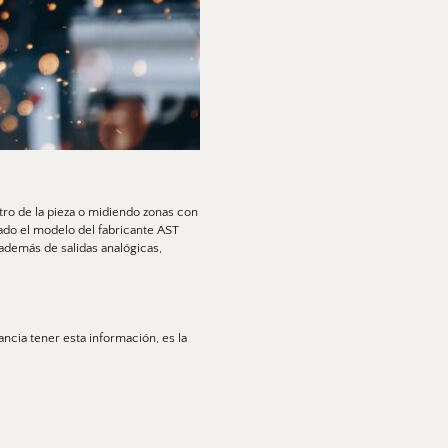
o de la pieza o midiendo zonas con 
ado el modelo del fabricante AST 
demás de salidas analógicas, 
Una de las aplicaciones más complejas a la hora de medir temperatura de manera fiable y en la que es de vital importancia tener esta información, es la 