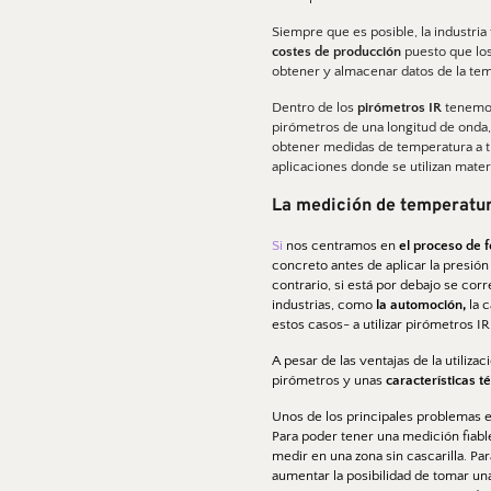
Siempre que es posible, la industria 
costes de producción 
puesto que los
obtener y almacenar datos de la tem
Dentro de los 
pirómetros IR 
tenemos
pirómetros de una longitud de onda,
obtener medidas de temperatura a tra
aplicaciones donde se utilizan mater
La medición de temperatura
Si 
nos centramos en
 el proceso de f
concreto antes de aplicar la presión 
contrario, si está por debajo se corr
industrias, como 
la automoción, 
la 
estos casos- a utilizar pirómetros IR
A pesar de las ventajas de la utiliza
pirómetros y unas
 características t
Unos de los principales problemas e
Para poder tener una medición fiable
medir en una zona sin cascarilla. Pa
aumentar la posibilidad de tomar una 