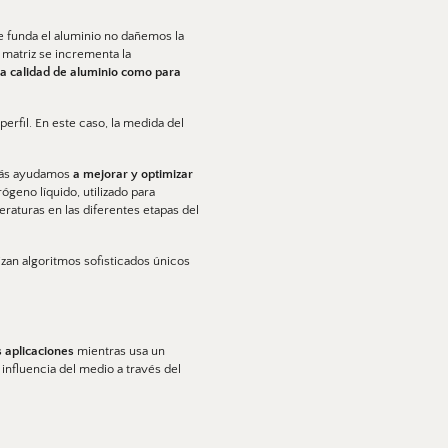
e funda el aluminio no dañemos la 
 matriz se incrementa la 
la calidad de aluminio como para 
erfil. En este caso, la medida del 
emás ayudamos
 a mejorar y optimizar 
eno líquido, utilizado para 
aturas en las diferentes etapas del 
lizan algoritmos sofisticados únicos 
 aplicaciones 
mientras usa un 
nfluencia del medio a través del 